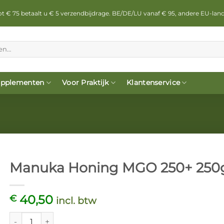
 tot € 75 betaalt u € 5 verzendbijdrage. BE/DE/LU vanaf € 95, andere EU-lan
pplementen
Voor Praktijk
Klantenservice
Manuka Honing MGO 250+ 250g
40,50
€
incl. btw
Manuka Honing MGO 250+ 250gr. aantal