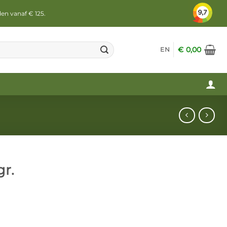
den vanaf € 125.
€
0,00
EN
r.