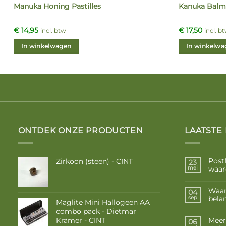
Manuka Honing Pastilles
Kanuka Balm
€
14,95
€
17,50
incl. btw
incl. b
In winkelwagen
In winkelwa
ONTDEK ONZE PRODUCTEN
LAATSTE
Post
Zirkoon (steen) - CINT
23
waar
mei
Waar
04
belan
sep
Maglite Mini Hallogeen AA
combo pack - Dietmar
Krämer - CINT
Meer
06