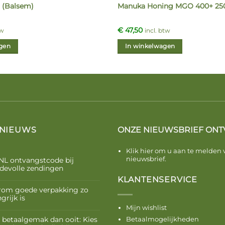
 (Balsem)
Manuka Honing MGO 400+ 250
€
47,50
tw
incl. btw
gen
In winkelwagen
 NIEUWS
ONZE NIEUWSBRIEF ONT
Klik hier om u aan te melden 
nieuwsbrief.
NL ontvangstcode bij
devolle zendingen
KLANTENSERVICE
om goede verpakking zo
grijk is
Mijn wishlist
 betaalgemak dan ooit: Kies
Betaalmogelijkheden