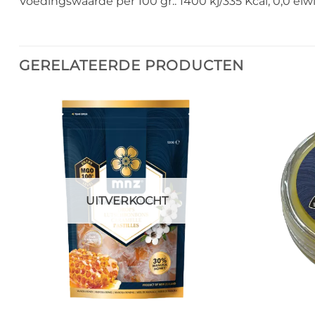
Voedingswaarde per 100 gr.: 1400 kj/335 Kcal, 0,0 eiwit, 
GERELATEERDE PRODUCTEN
UITVERKOCHT