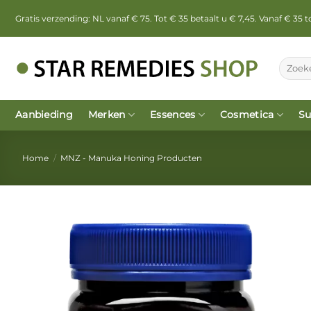
Ga
Gratis verzending: NL vanaf € 75. Tot € 35 betaalt u € 7,45. Vanaf € 35
naar
inhoud
Zoeken
naar:
Aanbieding
Merken
Essences
Cosmetica
Su
Home
/
MNZ - Manuka Honing Producten