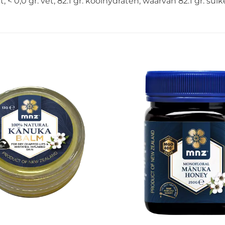
< 0,0 gr. vet, 82.1 gr. koolhydraten; waarvan 82.1 gr. suike