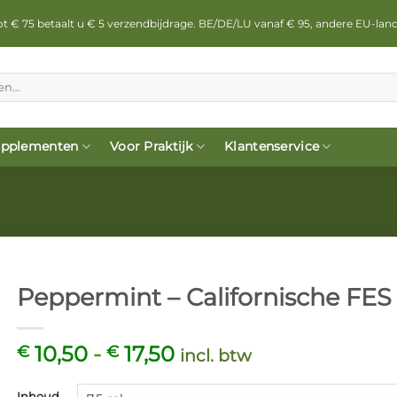
 tot € 75 betaalt u € 5 verzendbijdrage. BE/DE/LU vanaf € 95, andere EU-lan
pplementen
Voor Praktijk
Klantenservice
Peppermint – Californische FES
Prijsklasse:
10,50
-
17,50
€
€
incl. btw
€ 10,50
tot
Inhoud