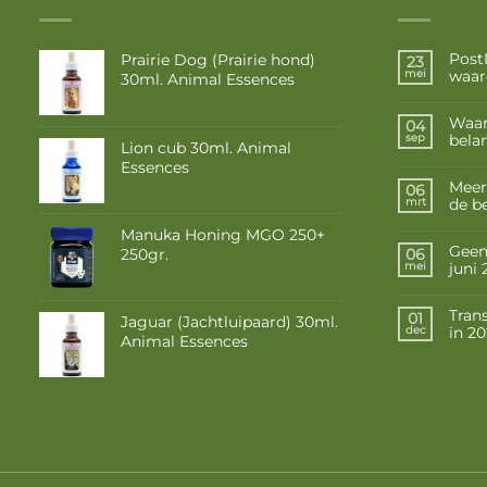
Post
Prairie Dog (Prairie hond)
23
waar
mei
30ml. Animal Essences
Waar
04
belan
sep
Lion cub 30ml. Animal
Essences
Meer
06
de b
mrt
Manuka Honing MGO 250+
Geen 
250gr.
06
juni
mei
Tran
01
Jaguar (Jachtluipaard) 30ml.
in 2
dec
Animal Essences