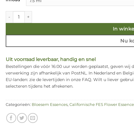
€ 17,50
Peppermint - Californische FES Flower Essences aantal
In wink
Nu k
Uit voorraad leverbaar, handig en snel
Bestellingen die vóór 16:00 uur worden geplaatst, geven wij
verwerking zijn afhankelijk van PostNL. In Nederland en Bel
EU-landen: zie de levertijden in onze FAQ. Wilt u liever ge
selecteren tijdens het afrekenen.
Categorieën:
Bloesem Essences
,
Californische FES Flower Essence