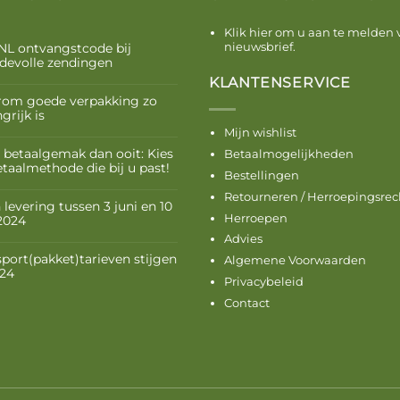
Klik hier om u aan te melden 
nieuwsbrief.
NL ontvangstcode bij
devolle zendingen
KLANTENSERVICE
om goede verpakking zo
grijk is
Mijn wishlist
 betaalgemak dan ooit: Kies
Betaalmogelijkheden
etaalmethode die bij u past!
Bestellingen
Retourneren / Herroepingsrec
levering tussen 3 juni en 10
Herroepen
 2024
Advies
sport(pakket)tarieven stijgen
Algemene Voorwaarden
024
Privacybeleid
Contact