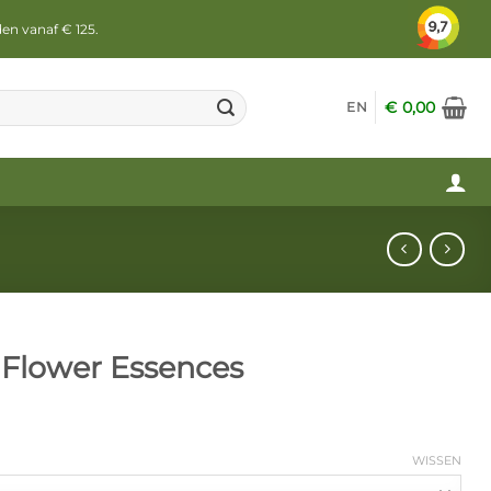
den vanaf € 125.
€
0,00
EN
 Flower Essences
WISSEN