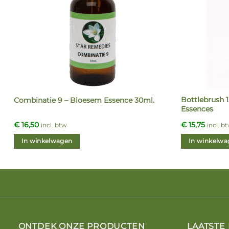
Bottlebrush 1
Combinatie 9 – Bloesem Essence 30ml.
Essences
€
16,50
€
15,75
incl. btw
incl. b
In winkelwagen
In winkelwa
ONTDEK ONZE PRODUCTEN
LAATSTE