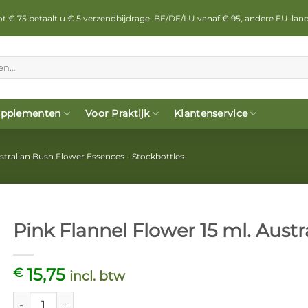
 tot € 75 betaalt u € 5 verzendbijdrage. BE/DE/LU vanaf € 95, andere EU-lan
pplementen
Voor Praktijk
Klantenservice
stralian Bush Flower Essences - Stockbottles
Pink Flannel Flower 15 ml. Aust
15,75
€
incl. btw
Pink Flannel Flower 15 ml. Australian Bush Flower Essences a