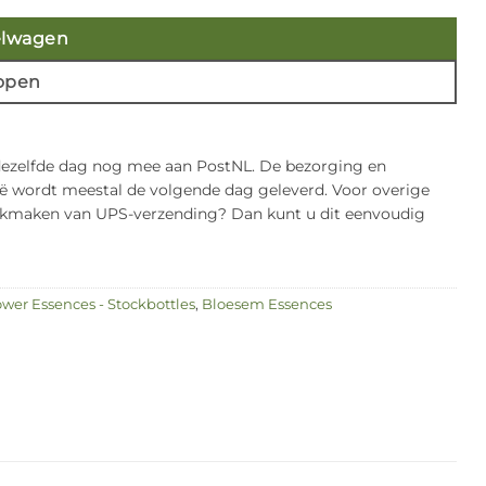
elwagen
open
 dezelfde dag nog mee aan PostNL. De bezorging en
gië wordt meestal de volgende dag geleverd. Voor overige
bruikmaken van UPS-verzending? Dan kunt u dit eenvoudig
ower Essences - Stockbottles
,
Bloesem Essences