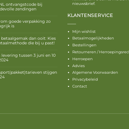
nieuwsbrief.
NL ontvangstcode bij
devolle zendingen
KLANTENSERVICE
om goede verpakking zo
grijk is
Mijn wishlist
 betaalgemak dan ooit: Kies
Betaalmogelijkheden
etaalmethode die bij u past!
Bestellingen
Retourneren / Herroepingsrec
levering tussen 3 juni en 10
Herroepen
 2024
Advies
sport(pakket)tarieven stijgen
Algemene Voorwaarden
024
Privacybeleid
Contact