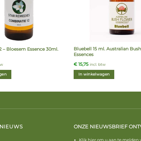
Bluebell 15 ml. Australian Bus
2 – Bloesem Essence 30ml.
Essences
€
15,75
tw
incl. btw
gen
In winkelwagen
 NIEUWS
ONZE NIEUWSBRIEF ONT
Klik hier om u aan te melden 