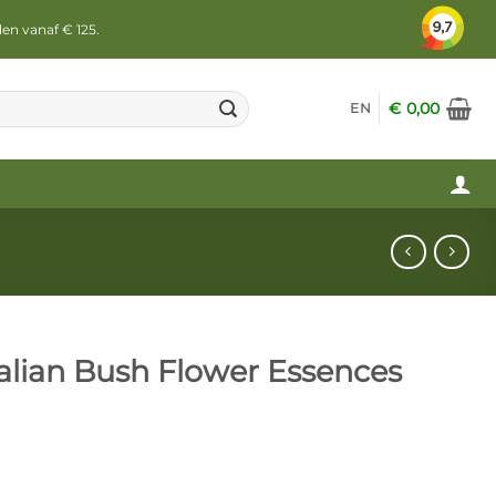
den vanaf € 125.
€
0,00
EN
ralian Bush Flower Essences
antal