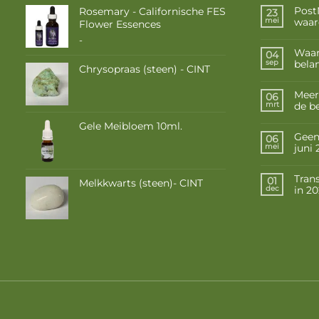
Post
Rosemary - Californische FES
23
waar
mei
Flower Essences
Prijsklasse:
-
€ 10,50
Waar
04
tot
belan
sep
Chrysopraas (steen) - CINT
€ 17,50
Meer
06
de b
mrt
Gele Meibloem 10ml.
Geen 
06
juni
mei
Tran
01
Melkkwarts (steen)- CINT
in 2
dec