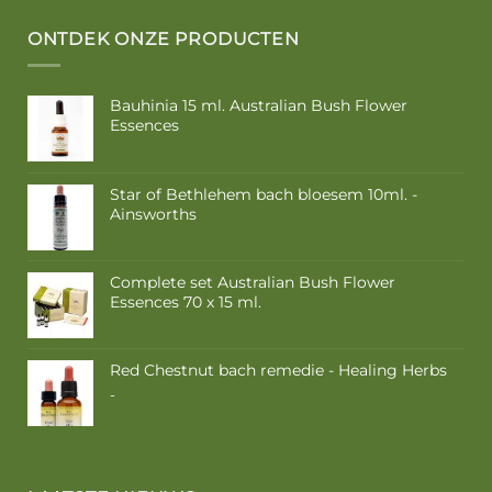
ONTDEK ONZE PRODUCTEN
Bauhinia 15 ml. Australian Bush Flower
Essences
Star of Bethlehem bach bloesem 10ml. -
Ainsworths
Complete set Australian Bush Flower
Essences 70 x 15 ml.
Oorspronkelijke
Huidige
prijs
prijs
was:
is:
Red Chestnut bach remedie - Healing Herbs
€ 849,99.
€ 749,99.
Prijsklasse:
-
€ 9,50
tot
€ 16,85