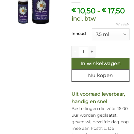
Pr
10,50
-
17,50
€
€
€ 
incl. btw
to
WISSEN
€ 
Inhoud
Shasta Daisy - Californische 
In winkelwagen
Nu kopen
Uit voorraad leverbaar,
handig en snel
Bestellingen die vóór 16:00
uur worden geplaatst,
geven wij dezelfde dag nog
mee aan PostNL. De