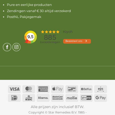
Pure en eerlijke producten
Zendingen vanaf € 30 altijd verzekerd
PostNL Pakjegemak
Visa
MasterCard
American
Apple
Bancontact
Belfius
Eps
Express
Pay
IDeal
KBC
Klarna
MasterCard
Mollie
GiroPay
Goog
2
Pay
Alle prijzen zijn inclusief BTW.
Copyright © Star Remedies B.V. 1985 -