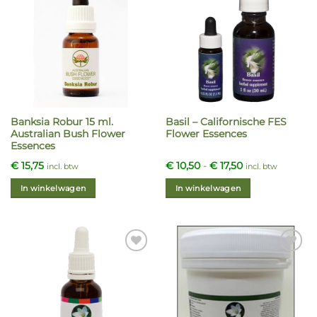
Banksia Robur 15 ml.
Basil – Californische FES
Australian Bush Flower
Flower Essences
Essences
Prijsklasse:
€
15,75
€
10,50
-
€
17,50
incl. btw
incl. btw
€ 10,50
tot
In winkelwagen
In winkelwagen
€ 17,50
Dit
product
heeft
meerdere
variaties.
Deze
optie
kan