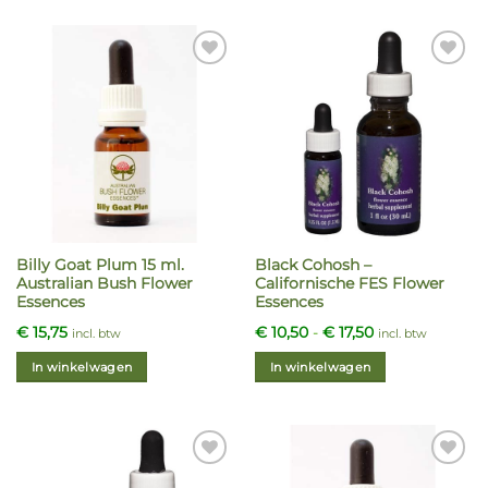
Billy Goat Plum 15 ml.
Black Cohosh –
Australian Bush Flower
Californische FES Flower
Essences
Essences
Prijsklasse:
€
15,75
€
10,50
-
€
17,50
incl. btw
incl. btw
€ 10,50
tot
In winkelwagen
In winkelwagen
€ 17,50
Dit
product
heeft
meerdere
variaties.