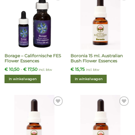
Borage – Californische FES
Boronia 15 ml. Australian
Flower Essences
Bush Flower Essences
Prijsklasse:
€
10,50
-
€
17,50
€
15,75
incl. btw
incl. btw
€ 10,50
tot
In winkelwagen
In winkelwagen
€ 17,50
Dit
product
heeft
meerdere
variaties.
Deze
optie
kan