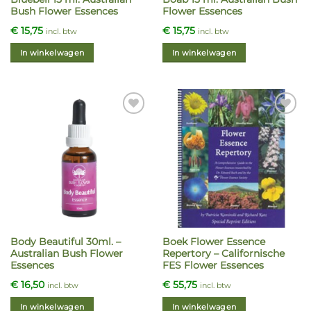
productpagina
productpagina
Bush Flower Essences
Flower Essences
€
15,75
€
15,75
incl. btw
incl. btw
In winkelwagen
In winkelwagen
Body Beautiful 30ml. –
Boek Flower Essence
Australian Bush Flower
Repertory – Californische
Essences
FES Flower Essences
€
16,50
€
55,75
incl. btw
incl. btw
In winkelwagen
In winkelwagen