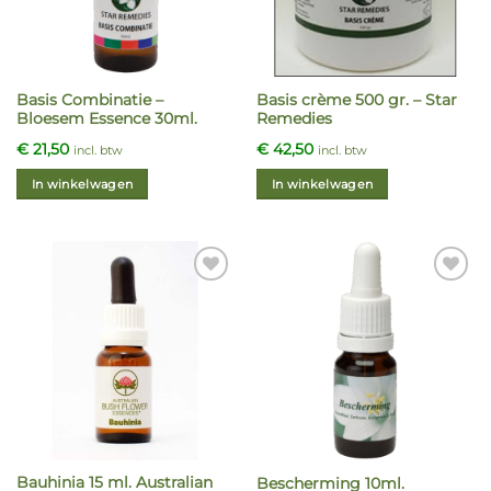
gekozen
worden
op
de
Basis Combinatie –
Basis crème 500 gr. – Star
productpagina
Bloesem Essence 30ml.
Remedies
€
21,50
€
42,50
incl. btw
incl. btw
In winkelwagen
In winkelwagen
Bauhinia 15 ml. Australian
Bescherming 10ml.