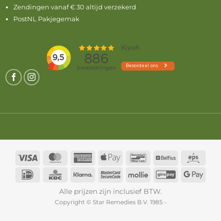
Zendingen vanaf € 30 altijd verzekerd
PostNL Pakjegemak
Visa
MasterCard
American
Apple
Bancontact
Belfius
Eps
Express
Pay
IDeal
KBC
Klarna
MasterCard
Mollie
GiroPay
Goog
2
Pay
Alle prijzen zijn inclusief BTW.
Copyright © Star Remedies B.V. 1985 -