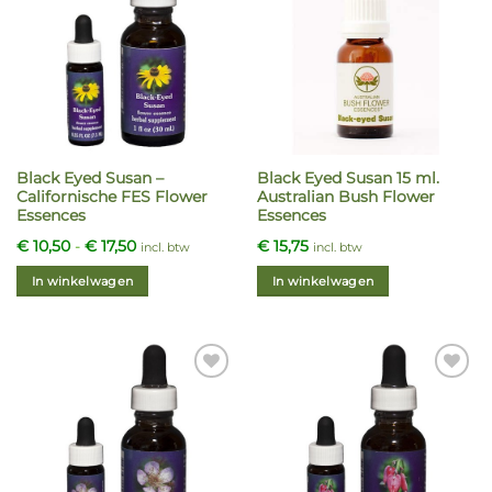
Deze
optie
kan
gekozen
worden
op
de
Black Eyed Susan –
Black Eyed Susan 15 ml.
productpagina
Californische FES Flower
Australian Bush Flower
Essences
Essences
Prijsklasse:
€
10,50
-
€
17,50
€
15,75
incl. btw
incl. btw
€ 10,50
tot
In winkelwagen
In winkelwagen
€ 17,50
Dit
product
heeft
meerdere
variaties.
Deze
optie
kan
gekozen