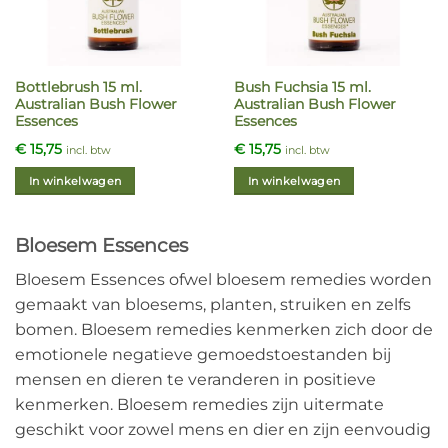
gekozen
worden
op
de
Bottlebrush 15 ml.
Bush Fuchsia 15 ml.
productpagina
Australian Bush Flower
Australian Bush Flower
Essences
Essences
€
15,75
€
15,75
incl. btw
incl. btw
In winkelwagen
In winkelwagen
Bloesem Essences
Bloesem Essences ofwel bloesem remedies worden
gemaakt van bloesems, planten, struiken en zelfs
bomen. Bloesem remedies kenmerken zich door de
emotionele negatieve gemoedstoestanden bij
mensen en dieren te veranderen in positieve
kenmerken. Bloesem remedies zijn uitermate
geschikt voor zowel mens en dier en zijn eenvoudig