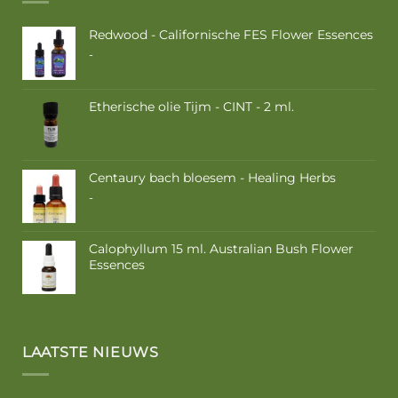
Redwood - Californische FES Flower Essences
Prijsklasse:
-
€ 10,50
tot
€ 17,50
Etherische olie Tijm - CINT - 2 ml.
Centaury bach bloesem - Healing Herbs
Prijsklasse:
-
€ 9,50
tot
€ 16,85
Calophyllum 15 ml. Australian Bush Flower
Essences
LAATSTE NIEUWS