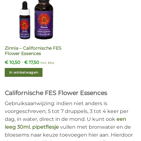
Deze
Deze
optie
optie
kan
kan
gekozen
gekozen
worden
worden
op
op
de
de
Zinnia – Californische FES
productpagina
productpagina
Flower Essences
Prijsklasse:
€
10,50
-
€
17,50
incl. btw
€ 10,50
tot
In winkelwagen
€ 17,50
Dit
product
Californische FES Flower Essences
heeft
meerdere
Gebruiksaanwijzing: indien niet anders is
variaties.
voorgeschreven; 5 tot 7 druppels, 3 tot 4 keer per
Deze
dag, in water, direct in de mond. U kunt ook
een
optie
kan
leeg 30ml. pipetflesje
vullen met bronwater en de
gekozen
bloesems naar keuze toevoegen hier aan. Hierdoor
worden