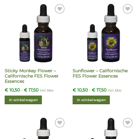
Add to
Add to
Wishlist
Wishlist
Sticky Monkey Flower –
Sunflower – Californische
Californische FES Flower
FES Flower Essences
Essences
Prijsklasse:
Prijsklasse:
€
10,50
-
€
17,50
€
10,50
-
€
17,50
incl. btw
incl. btw
€ 10,50
€ 10,50
tot
tot
In winkelwagen
In winkelwagen
€ 17,50
€ 17,50
Dit
Dit
product
product
heeft
heeft
meerdere
meerdere
Add to
Add to
variaties.
variaties.
Wishlist
Wishlist