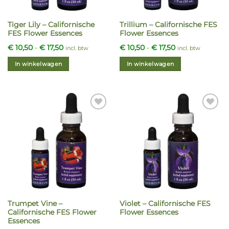
op
op
de
de
Tiger Lily – Californische
Trillium – Californische FES
productpagina
productpagina
FES Flower Essences
Flower Essences
Prijsklasse:
Prijsklasse:
€
10,50
-
€
17,50
€
10,50
-
€
17,50
incl. btw
incl. btw
€ 10,50
€ 10,50
tot
tot
In winkelwagen
In winkelwagen
€ 17,50
€ 17,50
Dit
Dit
product
product
heeft
heeft
meerdere
meerdere
Add to
Add to
variaties.
variaties.
Wishlist
Wishlist
Deze
Deze
optie
optie
kan
kan
gekozen
gekozen
worden
worden
op
op
de
de
Trumpet Vine –
Violet – Californische FES
productpagina
productpagina
Californische FES Flower
Flower Essences
Essences