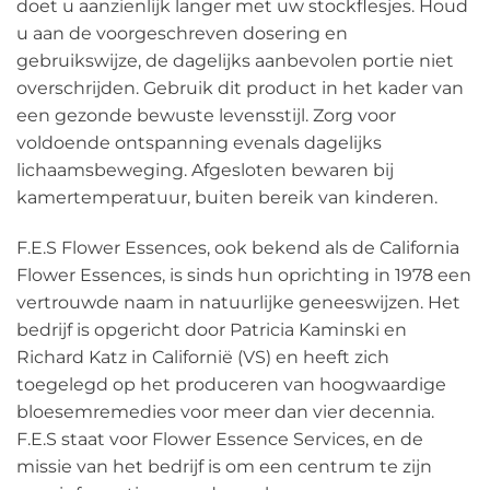
doet u aanzienlijk langer met uw stockflesjes. Houd
op
u aan de voorgeschreven dosering en
de
gebruikswijze, de dagelijks aanbevolen portie niet
productpagina
overschrijden. Gebruik dit product in het kader van
een gezonde bewuste levensstijl. Zorg voor
voldoende ontspanning evenals dagelijks
lichaamsbeweging. Afgesloten bewaren bij
kamertemperatuur, buiten bereik van kinderen.
F.E.S Flower Essences, ook bekend als de California
Flower Essences, is sinds hun oprichting in 1978 een
vertrouwde naam in natuurlijke geneeswijzen. Het
bedrijf is opgericht door Patricia Kaminski en
Richard Katz in Californië (VS) en heeft zich
toegelegd op het produceren van hoogwaardige
bloesemremedies voor meer dan vier decennia.
F.E.S staat voor Flower Essence Services, en de
missie van het bedrijf is om een centrum te zijn